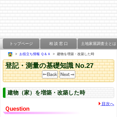
トップページ
相 談 窓 口
土地家屋調査士とは
お役立ち情報 Ｑ＆Ａ
建物を増築・改築した時
登記・測量の基礎知識 No.27
建物（家）を増築・改築した時
目次へ
Ｑuestion