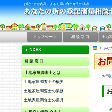
お問い合せ内容によるお問い合わせ先の確認
トップページ
相 談 窓 口
土地
あな
▼INDEX
お
相 談 窓 口
土地家屋調査士とは
お問
土地家屋調査士の概要
土地家屋調査士の業務
土地家屋調査士の道具
お役立ち情報 Ｑ＆Ａ