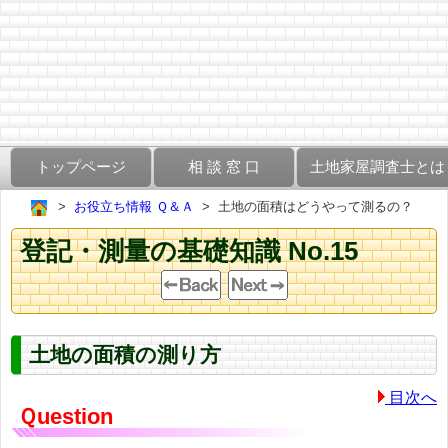
トップページ
相 談 窓 口
土地家屋調査士とは
お役立ち情報 Ｑ＆Ａ
土地の面積はどうやって測るの？
登記・測量の基礎知識 No.15
土地の面積の測り方
目次へ
Ｑuestion