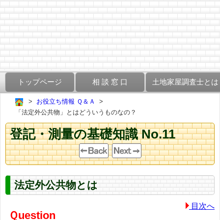
トップページ
相 談 窓 口
土地家屋調査士とは
お役立ち情報 Ｑ＆Ａ
「法定外公共物」とはどういうものなの？
登記・測量の基礎知識 No.11
法定外公共物とは
目次へ
Ｑuestion