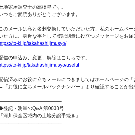
土地家屋調査士の高橋昇です。
いつもご愛読ありがとうございます。
このメールは私と名刺交換していただいた方、私のホームペー
いた方に、身近な事として登記測量に役立つメッセージをお届
https://to-ki.jp/takahashijimusyo/
配信の申込み、変更、解除はこちらです。
https://to-ki.jp/takahashijimusyo/useful
配信済みのお役に立ちメールにつきましてはホームページの「
→「お役に立ちメールバックナンバー」より確認することが出
───────────────────
◆登記・測量のQ&A 第0038号
「河川保全区域内の土地分譲手続き」
───────────────────