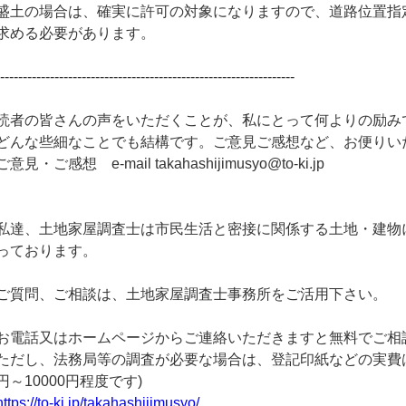
盛土の場合は、確実に許可の対象になりますので、道路位置指
求める必要があります。
------------------------------------------------------------------
読者の皆さんの声をいただくことが、私にとって何よりの励み
どんな些細なことでも結構です。ご意見ご感想など、お便りい
ご意見・ご感想 e-mail takahashijimusyo@to-ki.jp
私達、土地家屋調査士は市民生活と密接に関係する土地・建物
っております。
ご質問、ご相談は、土地家屋調査士事務所をご活用下さい。
お電話又はホームページからご連絡いただきますと無料でご相
ただし、法務局等の調査が必要な場合は、登記印紙などの実費は
円～10000円程度です)
https://to-ki.jp/takahashijimusyo/