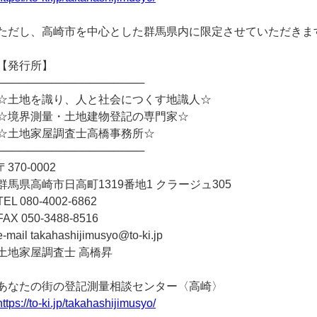
ただし、高崎市を中心とした群馬県内に限定させていただきま
【発行所】
───────────────────
☆土地を識り、人と社会につくす地識人☆
☆境界測量・土地建物登記の専門家☆
☆土地家屋調査士高橋事務所☆
───────────────────
〒370-0002
群馬県高崎市日高町1319番地1 クラージュ305
TEL 080-4002-6862
FAX 050-3488-8516
e-mail takahashijimusyo@to-ki.jp
土地家屋調査士 高橋昇
あなたの街の登記測量相談センター〈高崎〉
https://to-ki.jp/takahashijimusyo/