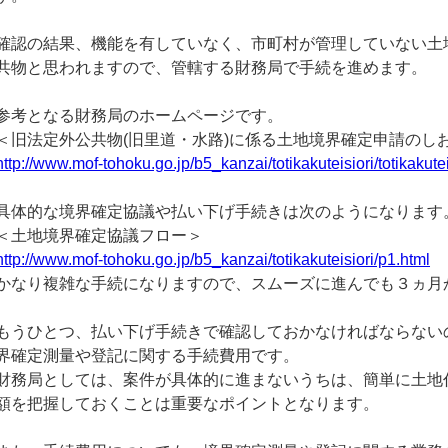
確認の結果、機能を有していなく、市町村が管理していない土
共物と思われますので、管轄する財務局で手続を進めます。
参考となる財務局のホームページです。
＜旧法定外公共物(旧里道・水路)に係る土地境界確定申請のし
http://www.mof-tohoku.go.jp/b5_kanzai/totikakuteisiori/totikakutei
具体的な境界確定協議や払い下げ手続きは次のようになります
＜土地境界確定協議フロー＞
http://www.mof-tohoku.go.jp/b5_kanzai/totikakuteisiori/p1.html
かなり複雑な手続になりますので、スムーズに進んでも３ヵ月
もうひとつ、払い下げ手続きで確認しておかなければならない
界確定測量や登記に関する手続費用です。
財務局としては、案件が具体的に進まないうちは、簡単に土地
額を把握しておくことは重要なポイントとなります。