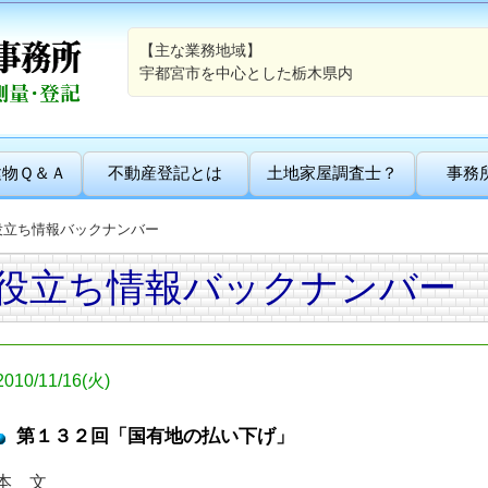
【主な業務地域】
宇都宮市を中心とした栃木県内
建物Ｑ＆Ａ
不動産登記とは
土地家屋調査士？
事務
役立ち情報バックナンバー
役立ち情報バックナンバー
2010/11/16(火)
第１３２回「国有地の払い下げ」
本 文