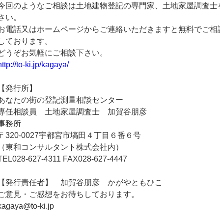
今回のようなご相談は土地建物登記の専門家、土地家屋調査士
さい。
お電話又はホームページからご連絡いただきますと無料でご相
しております。
どうぞお気軽にご相談下さい。
http://to-ki.jp/kagaya/
【発行所】
あなたの街の登記測量相談センター
専任相談員 土地家屋調査士 加賀谷朋彦
事務所
〒320-0027宇都宮市塙田４丁目６番６号
（東和コンサルタント株式会社内）
TEL028-627-4311 FAX028-627-4447
【発行責任者】 加賀谷朋彦 かがやともひこ
ご意見・ご感想をお待ちしております。
kagaya@to-ki.jp