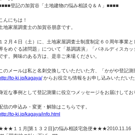
■■■■登記の加賀谷「土地建物の悩み相談Ｑ＆Ａ」■■■■
こんにちは！
土地家屋調査士の加賀谷朋彦です。
１２月４日（土）に、土地家屋調査士制度制定６０周年事業と
界をめぐる諸問題」について「基調講演」「パネルディスカッ
です。興味のある方は、是非ご来場ください。
このメールは私と名刺交換していただいた方、「かがや登記測
http://to-ki.jp/kagaya/
からお役立ち情報をお申し込みいただいた
身近な事例として登記測量に役立つメッセージをお届けしてお
配信の申込み・変更・解除はこちらです。
http://to-ki.jp/kagaya/info.html
★★★１１月[第１３２目]の悩み相談宅急便★★★2010.11.16