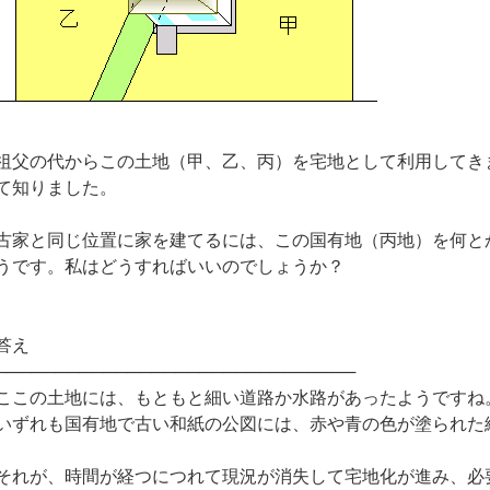
祖父の代からこの土地（甲、乙、丙）を宅地として利用してき
て知りました。
古家と同じ位置に家を建てるには、この国有地（丙地）を何と
うです。私はどうすればいいのでしょうか？
答え
──────────────────────────────
ここの土地には、もともと細い道路か水路があったようですね
いずれも国有地で古い和紙の公図には、赤や青の色が塗られた
それが、時間が経つにつれて現況が消失して宅地化が進み、必