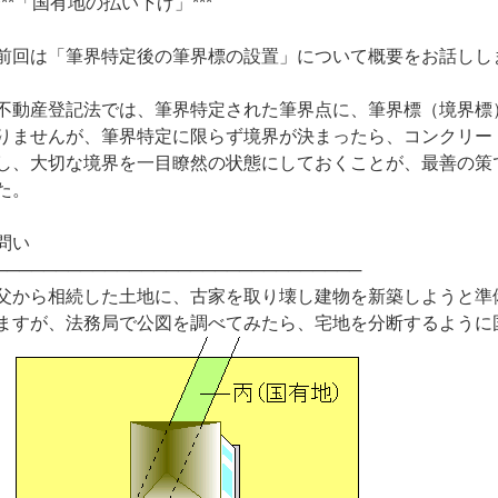
***「国有地の払い下げ」***
前回は「筆界特定後の筆界標の設置」について概要をお話しし
不動産登記法では、筆界特定された筆界点に、筆界標（境界標
りませんが、筆界特定に限らず境界が決まったら、コンクリー
し、大切な境界を一目瞭然の状態にしておくことが、最善の策
た。
問い
──────────────────────────────
父から相続した土地に、古家を取り壊し建物を新築しようと準
ますが、法務局で公図を調べてみたら、宅地を分断するように