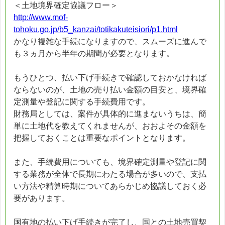
＜土地境界確定協議フロー＞
http://www.mof-
tohoku.go.jp/b5_kanzai/totikakuteisiori/p1.html
かなり複雑な手続になりますので、スムーズに進んで
も３ヵ月から半年の期間が必要となります。
もうひとつ、払い下げ手続きで確認しておかなければ
ならないのが、土地の売り払い金額の目安と、境界確
定測量や登記に関する手続費用です。
財務局としては、案件が具体的に進まないうちは、簡
単に土地代を教えてくれませんが、おおよその金額を
把握しておくことは重要なポイントとなります。
また、手続費用についても、境界確定測量や登記に関
する業務が全体で長期にわたる場合が多いので、支払
い方法や精算時期についてあらかじめ協議しておく必
要があります。
国有地の払い下げ手続きが完了し、国との土地売買契