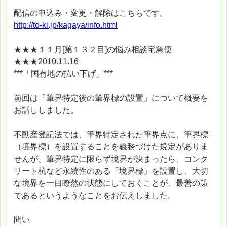
配信の申込み・変更・解除はこちらです。
http://to-ki.jp/kagaya/info.html
★★★１１月[第１３２目]の悩み相談宅急便
★★★2010.11.16
***「国有地の払い下げ」***
前回は「筆界特定後の筆界標の設置」について概要を
お話ししました。
不動産登記法では、筆界特定された筆界点に、筆界標
（境界標）を設置することを義務づけた規定がありま
せんが、筆界特定に限らず境界が決まったら、コンク
リート杭など永続性のある「境界標」を設置し、大切
な境界を一目瞭然の状態にしておくことが、最善の策
であるというようなことをお伝えしました。
問い