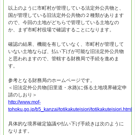
以上のように市町村が管理している法定外公共物と、
国が管理している旧法定外公共物の２種類があります
ので、今回の土地がどちらで管理している土地なの
か、まず市町村役場で確認することになります。
確認の結果、機能を有していなく、市町村が管理して
いない土地ならば、払い下げが可能な旧法定外公共物
と思われますので、管轄する財務局で手続を進めま
す。
参考となる財務局のホームページです。
＜旧法定外公共物(旧里道・水路)に係る土地境界確定申
請のしおり＞
http://www.mof-
tohoku.go.jp/b5_kanzai/totikakuteisiori/totikakuteisiori.html
具体的な境界確定協議や払い下げ手続きは次のように
なります。