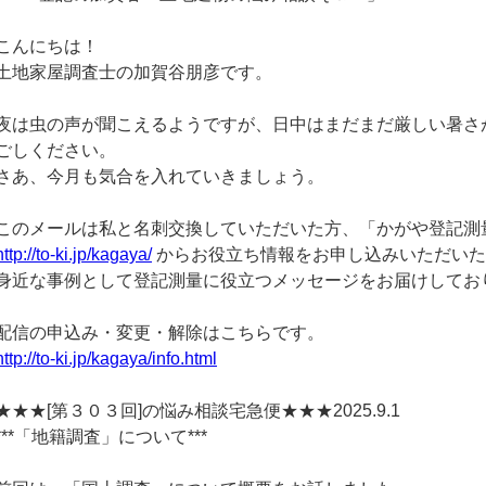
こんにちは！
土地家屋調査士の加賀谷朋彦です。
夜は虫の声が聞こえるようですが、日中はまだまだ厳しい暑さ
ごしください。
さあ、今月も気合を入れていきましょう。
このメールは私と名刺交換していただいた方、「かがや登記測
http://to-ki.jp/kagaya/
からお役立ち情報をお申し込みいただいた
身近な事例として登記測量に役立つメッセージをお届けしてお
配信の申込み・変更・解除はこちらです。
http://to-ki.jp/kagaya/info.html
★★★[第３０３回]の悩み相談宅急便★★★2025.9.1
***「地籍調査」について***