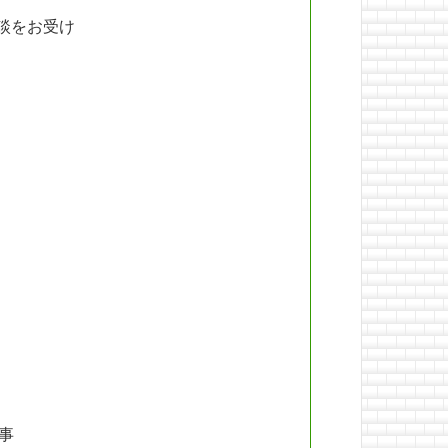
談をお受け
量事