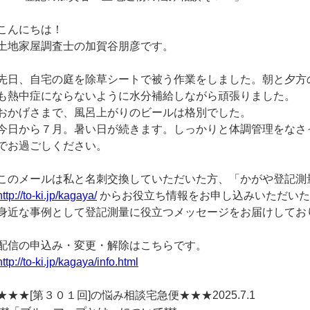
こんにちは！
土地家屋調査士の加賀谷朋彦です。
先日、自宅の庭を除草シートで被う作業をしました。朝と夕方
も熱中症にならないように水分補給しながら頑張りました。
おかげさまで、風呂上がりのビールは格別でした。
今日から７月。暑い日が続きます。しっかりと体調管理をなさ
でお過ごしください。
このメールは私と名刺交換していただいた方、「かがや登記測
http://to-ki.jp/kagaya/
からお役立ち情報をお申し込みいただいた
身近な事例として登記測量に役立つメッセージをお届けしてお
配信の申込み・変更・解除はこちらです。
http://to-ki.jp/kagaya/info.html
★★★[第３０１回]の悩み相談宅急便★★★2025.7.1