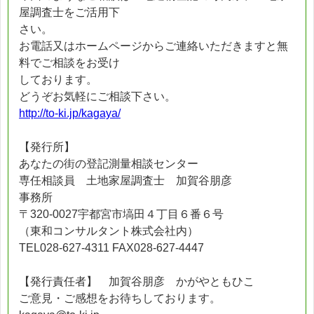
屋調査士をご活用下
さい。
お電話又はホームページからご連絡いただきますと無
料でご相談をお受け
しております。
どうぞお気軽にご相談下さい。
http://to-ki.jp/kagaya/
【発行所】
あなたの街の登記測量相談センター
専任相談員 土地家屋調査士 加賀谷朋彦
事務所
〒320-0027宇都宮市塙田４丁目６番６号
（東和コンサルタント株式会社内）
TEL028-627-4311 FAX028-627-4447
【発行責任者】 加賀谷朋彦 かがやともひこ
ご意見・ご感想をお待ちしております。