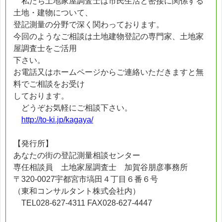
私たち土地家屋調査士は市民生活と密接に関係する
土地・建物について、
登記測量の分野で深く関わっております。
今回のようなご相談は土地建物登記の専門家、土地家
屋調査士をご活用
下さい。
お電話又はホームページからご連絡いただきますと無
料でご相談をお受け
しております。
どうぞお気軽にご相談下さい。
http://to-ki.jp/kagaya/
【発行所】
あなたの街の登記測量相談センター
専任相談員 土地家屋調査士 加賀谷朋彦事務所
〒320-0027宇都宮市塙田４丁目６番６号
（東和コンサルタント株式会社内）
TEL028-627-4311 FAX028-627-4447