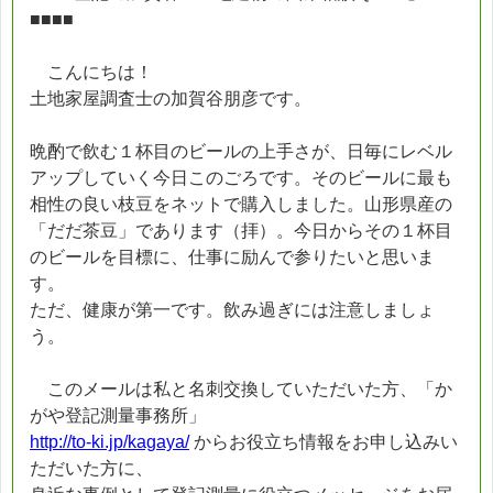
■■■■
こんにちは！
土地家屋調査士の加賀谷朋彦です。
晩酌で飲む１杯目のビールの上手さが、日毎にレベル
アップしていく今日このごろです。そのビールに最も
相性の良い枝豆をネットで購入しました。山形県産の
「だだ茶豆」であります（拝）。今日からその１杯目
のビールを目標に、仕事に励んで参りたいと思いま
す。
ただ、健康が第一です。飲み過ぎには注意しましょ
う。
このメールは私と名刺交換していただいた方、「か
がや登記測量事務所」
http://to-ki.jp/kagaya/
からお役立ち情報をお申し込みい
ただいた方に、