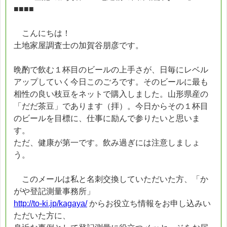
■■■■
こんにちは！
土地家屋調査士の加賀谷朋彦です。
晩酌で飲む１杯目のビールの上手さが、日毎にレベル
アップしていく今日このごろです。そのビールに最も
相性の良い枝豆をネットで購入しました。山形県産の
「だだ茶豆」であります（拝）。今日からその１杯目
のビールを目標に、仕事に励んで参りたいと思いま
す。
ただ、健康が第一です。飲み過ぎには注意しましょ
う。
このメールは私と名刺交換していただいた方、「か
がや登記測量事務所」
http://to-ki.jp/kagaya/
からお役立ち情報をお申し込みい
ただいた方に、