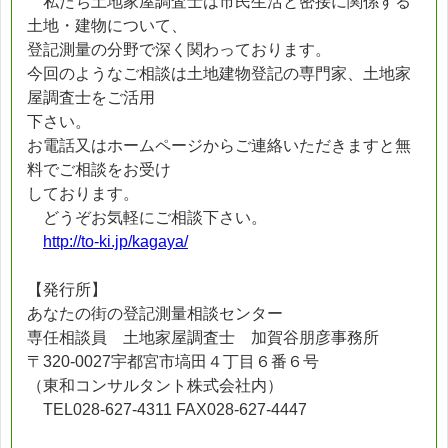
私たち土地家屋調査士は市民生活と密接に関係する
土地・建物について、
登記測量の分野で深く関わっております。
今回のようなご相談は土地建物登記の専門家、土地家
屋調査士をご活用
下さい。
お電話又はホームページからご連絡いただきますと無
料でご相談をお受け
しております。
どうぞお気軽にご相談下さい。
http://to-ki.jp/kagaya/
【発行所】
あなたの街の登記測量相談センター
専任相談員 土地家屋調査士 加賀谷朋彦事務所
〒320-0027宇都宮市塙田４丁目６番６号
（東和コンサルタント株式会社内）
TEL028-627-4311 FAX028-627-4447