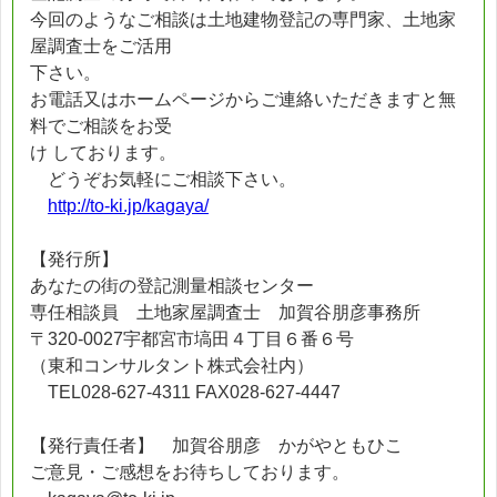
今回のようなご相談は土地建物登記の専門家、土地家
屋調査士をご活用
下さい。
お電話又はホームページからご連絡いただきますと無
料でご相談をお受
け しております。
どうぞお気軽にご相談下さい。
http://to-ki.jp/kagaya/
【発行所】
あなたの街の登記測量相談センター
専任相談員 土地家屋調査士 加賀谷朋彦事務所
〒320-0027宇都宮市塙田４丁目６番６号
（東和コンサルタント株式会社内）
TEL028-627-4311 FAX028-627-4447
【発行責任者】 加賀谷朋彦 かがやともひこ
ご意見・ご感想をお待ちしております。