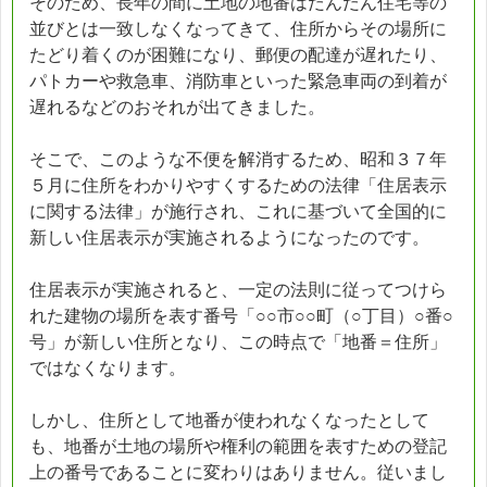
そのため、長年の間に土地の地番はだんだん住宅等の
並びとは一致しなくなってきて、住所からその場所に
たどり着くのが困難になり、郵便の配達が遅れたり、
パトカーや救急車、消防車といった緊急車両の到着が
遅れるなどのおそれが出てきました。
そこで、このような不便を解消するため、昭和３７年
５月に住所をわかりやすくするための法律「住居表示
に関する法律」が施行され、これに基づいて全国的に
新しい住居表示が実施されるようになったのです。
住居表示が実施されると、一定の法則に従ってつけら
れた建物の場所を表す番号「○○市○○町（○丁目）○番○
号」が新しい住所となり、この時点で「地番＝住所」
ではなくなります。
しかし、住所として地番が使われなくなったとして
も、地番が土地の場所や権利の範囲を表すための登記
上の番号であることに変わりはありません。従いまし