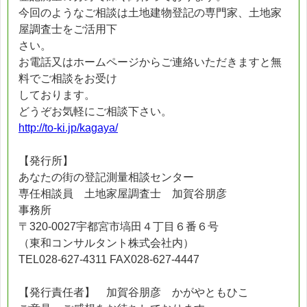
今回のようなご相談は土地建物登記の専門家、土地家
屋調査士をご活用下
さい。
お電話又はホームページからご連絡いただきますと無
料でご相談をお受け
しております。
どうぞお気軽にご相談下さい。
http://to-ki.jp/kagaya/
【発行所】
あなたの街の登記測量相談センター
専任相談員 土地家屋調査士 加賀谷朋彦
事務所
〒320-0027宇都宮市塙田４丁目６番６号
（東和コンサルタント株式会社内）
TEL028-627-4311 FAX028-627-4447
【発行責任者】 加賀谷朋彦 かがやともひこ