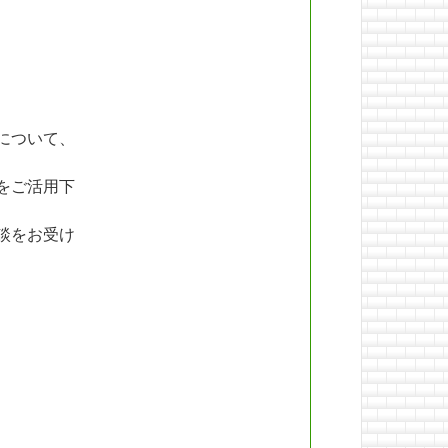
について、
をご活用下
談をお受け