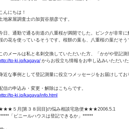
こんにちは！
土地家屋調査士の加賀谷朋彦です。
今日、通勤で通る街道の八重桜が満開でした。ピンクが非常に
桜の花を使っているそうです。桜餅の葉も、八重桜の葉だそう
このメールは私と名刺交換していただいた方、「かがや登記測
http://to-ki.jp/kagaya/
からお役立ち情報をお申し込みいただいた
身近な事例として登記測量に役立つメッセージをお届けしてお
配信の申込み・変更・解除はこちらです。
http://to-ki.jp/kagaya/info.html
★★★５月[第３８回目]の悩み相談宅急便★★★2006.5.1
******「ビニールハウスは登記できるか」******