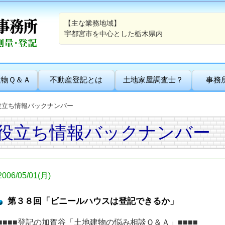
【主な業務地域】
宇都宮市を中心とした栃木県内
建物Ｑ＆Ａ
不動産登記とは
土地家屋調査士？
事務
役立ち情報バックナンバー
役立ち情報バックナンバー
2006/05/01(月)
第３８回「ビニールハウスは登記できるか」
■■■■登記の加賀谷「土地建物の悩み相談Ｑ＆Ａ」■■■■