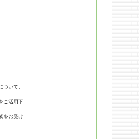
。
について、
をご活用下
談をお受け