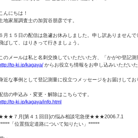
こんにちは！
土地家屋調査士の加賀谷朋彦です。
６月１５日の配信は急遽お休みしました。申し訳ありませんで
飛ばして、はりきって行きましょう。
このメールは私と名刺交換していただいた方、「かがや登記測
http://to-ki.jp/kagaya/
からお役立ち情報をお申し込みいただいた
身近な事例として登記測量に役立つメッセージをお届けしてお
配信の申込み・変更・解除はこちらです。
http://to-ki.jp/kagaya/info.html
★★★７月[第４１回目]の悩み相談宅急便★★★2006.7.1
******「位置指定道路について知りたい」******