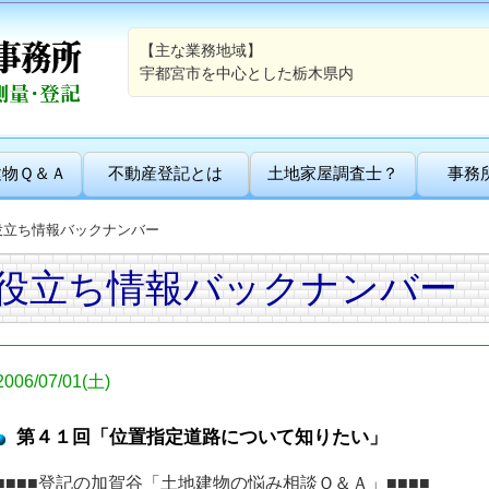
【主な業務地域】
宇都宮市を中心とした栃木県内
建物Ｑ＆Ａ
不動産登記とは
土地家屋調査士？
事務
役立ち情報バックナンバー
役立ち情報バックナンバー
2006/07/01(土)
第４１回「位置指定道路について知りたい」
■■■■登記の加賀谷「土地建物の悩み相談Ｑ＆Ａ」■■■■