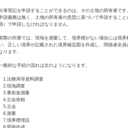
分筆登記を申請することができるのは、その土地の所有者です
申請義務は無く、土地の所有者の意思に基づいて申請すること
員）で申請しなければなりません。
実際の作業では、現地を測量して、境界標がない場合には境界
い、正しい境界が記載された境界確定図を作成し、関係者全員
なります。
一般的な手続の流れは次のようになります。
1.法務局等資料調査
2.現地調査
3.事前仮測量
4.立会依頼
5.立会
6.測量
7.境界標埋設
8.図面作成