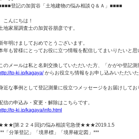
■■■■登記の加賀谷「土地建物の悩み相談Ｑ＆Ａ」■■■■
こんにちは！
土地家屋調査士の加賀谷朋彦です。
新年明けましておめでとうございます。
本年も皆様にとってお役に立つ情報を配信してまいりたいと思
このメールは私と名刺交換していただいた方、「かがや登記測
http://to-ki.jp/kagaya/
からお役立ち情報をお申し込みいただいた
身近な事例として登記測量に役立つメッセージをお届けしてお
配信の申込み・変更・解除はこちらです。
http://to-ki.jp/kagaya/info.html
★★★[第２２４回]の悩み相談宅急便★★★2019.1.5
***「分筆登記」「境界標」「境界確定図」***