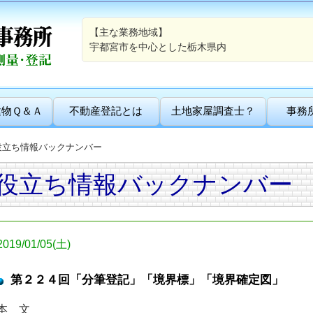
【主な業務地域】
宇都宮市を中心とした栃木県内
建物Ｑ＆Ａ
不動産登記とは
土地家屋調査士？
事務
役立ち情報バックナンバー
役立ち情報バックナンバー
2019/01/05(土)
第２２４回「分筆登記」「境界標」「境界確定図」
本 文