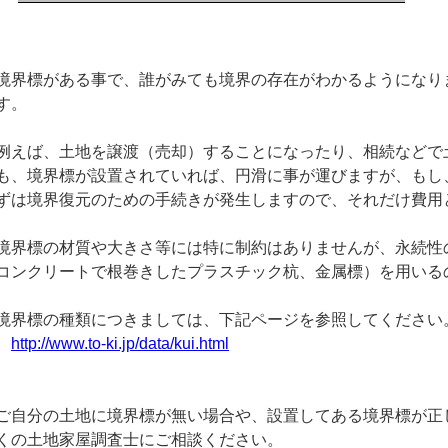
境界標がある事で、誰がみても境界の存在がわかるようになり
す。
例えば、土地を譲渡（売却）することになったり、相続などで
も、境界標が設置されていれば、円滑に事が運びますが、もし
ずは境界復元のための手続きが発生しますので、それだけ費用
境界標の材質や大きさ等には特に制約はありませんが、永続性
コンクリートで根巻きしたプラスチック杭、金属標）を用いる
境界標の種類につきましては、下記ページを参照してください
http://www.to-ki.jp/data/kui.html
ご自分の土地に境界標が無い場合や、設置してある境界標が正
くの土地家屋調査士にご相談ください。