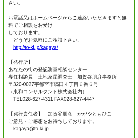
さい。
お電話又はホームページからご連絡いただきますと無
料でご相談をお受け
しております。
どうぞお気軽にご相談下さい。
http://to-ki.jp/kagaya/
【発行所】
あなたの街の登記測量相談センター
専任相談員 土地家屋調査士 加賀谷朋彦事務所
〒320-0027宇都宮市塙田４丁目６番６号
（東和コンサルタント株式会社内）
TEL028-627-4311 FAX028-627-4447
【発行責任者】 加賀谷朋彦 かがやともひこ
ご意見・ご感想をお待ちしております。
kagaya@to-ki.jp