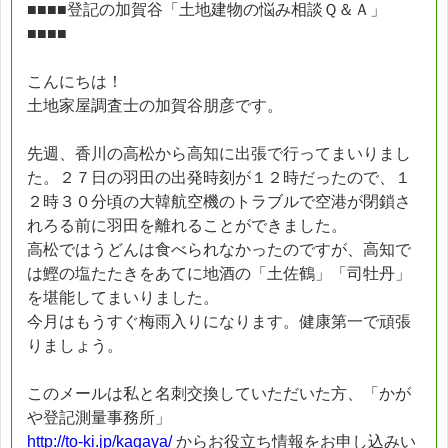
■■■■登記の加賀谷「土地建物の悩み相談Ｑ＆Ａ」
■■■■
こんにちは！
土地家屋調査士の加賀谷朋彦です。
先週、香川の高松から高知に出張で行ってまいりまし
た。２７日の羽田の出発時刻が１２時だったので、１
２時３０分頃の大韓航空機のトラブルで空港が閉鎖さ
れろる前に羽田を離れることができました。
高松ではうどんは食べられなかったのですが、高知で
は鰹の塩たたきをあてに地酒の「土佐鶴」「司牡丹」
を堪能してまいりました。
今月はもうすぐ梅雨入りになります。健康第一で頑張
りましょう。
このメールは私と名刺交換していただいた方、「かが
や登記測量事務所」
http://to-ki.jp/kagaya/
からお役立ち情報をお申し込みい