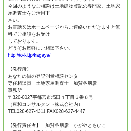
今回のようなご相談は土地建物登記の専門家、土地家
屋調査士をご活用下
さい。
お電話又はホームページからご連絡いただきますと無
料でご相談をお受け
しております。
どうぞお気軽にご相談下さい。
http://to-ki.jp/kagaya/
【発行所】
あなたの街の登記測量相談センター
専任相談員 土地家屋調査士 加賀谷朋彦
事務所
〒320-0027宇都宮市塙田４丁目６番６号
（東和コンサルタント株式会社内）
TEL028-627-4311 FAX028-627-4447
【発行責任者】 加賀谷朋彦 かがやともひこ