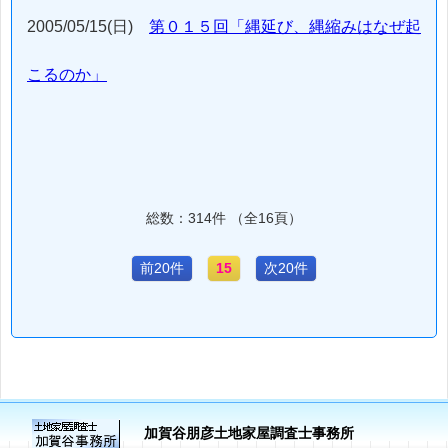
2005/05/15(日)
第０１５回「縄延び、縄縮みはなぜ起
こるのか」
総数：314件 （全16頁）
前20件
15
次20件
加賀谷朋彦土地家屋調査士事務所