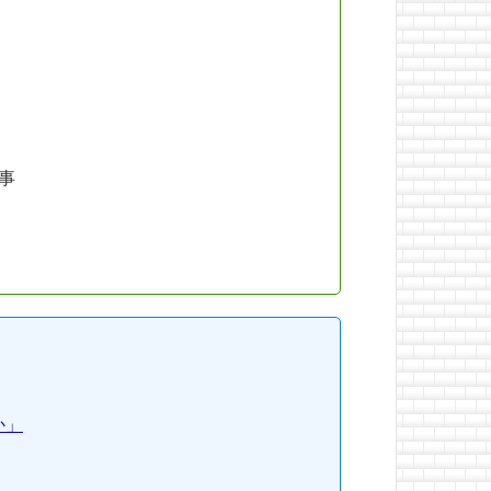
量事
か」