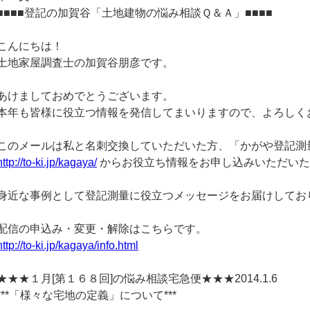
■■■■登記の加賀谷「土地建物の悩み相談Ｑ＆Ａ」■■■■
こんにちは！
土地家屋調査士の加賀谷朋彦です。
あけましておめでとうございます。
本年も皆様に役立つ情報を発信してまいりますので、よろしく
このメールは私と名刺交換していただいた方、「かがや登記測
http://to-ki.jp/kagaya/
からお役立ち情報をお申し込みいただいた
身近な事例として登記測量に役立つメッセージをお届けしてお
配信の申込み・変更・解除はこちらです。
http://to-ki.jp/kagaya/info.html
★★★１月[第１６８回]の悩み相談宅急便★★★2014.1.6
***「様々な宅地の定義」について***