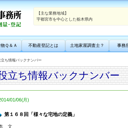
【主な業務地域】
宇都宮市を中心とした栃木県内
建物Ｑ＆Ａ
不動産登記とは
土地家屋調査士？
事務
役立ち情報バックナンバー
役立ち情報バックナンバー
2014/01/06(月)
第１６８回「様々な宅地の定義」
本 文