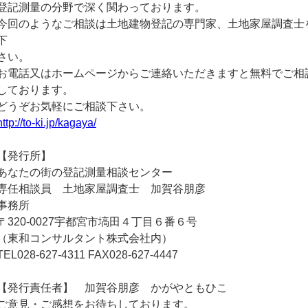
登記測量の分野で深く関わっております。
今回のようなご相談は土地建物登記の専門家、土地家屋調査士
下
さい。
お電話又はホームページからご連絡いただきますと無料でご相
しております。
どうぞお気軽にご相談下さい。
http://to-ki.jp/kagaya/
【発行所】
あなたの街の登記測量相談センター
専任相談員 土地家屋調査士 加賀谷朋彦
事務所
〒320-0027宇都宮市塙田４丁目６番６号
（東和コンサルタント株式会社内）
TEL028-627-4311 FAX028-627-4447
【発行責任者】 加賀谷朋彦 かがやともひこ
ご意見・ご感想をお待ちしております。