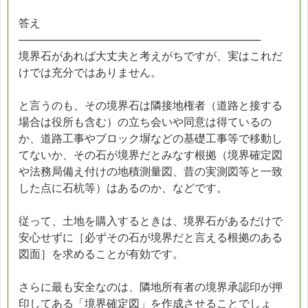
答え
────────────────────────────────
境界石があれば大丈夫と考えがちですが、実はこれだ
けでは充分ではありません。
と言うのも、その境界石は隣接地権者（道路と接する
場合は役所も含む）の立ち会いや同意は得ているの
か、道路工事やブロック塀などの基礎工事等で移動し
てないか、その石が境界だとみなす根拠（境界確定図
や法務局備え付けの地積測量図、昔の実測図等と一致
した点に石杭等）はあるのか、などです。
従って、土地を購入するときは、境界石があるだけで
安心せずに［必ずその石が境界だと言える根拠のある
図面］を求めることが有効です。
さらに最も安全なのは、隣地所有者の境界承認印が押
印してある「境界確定図」を作成させることでしょ