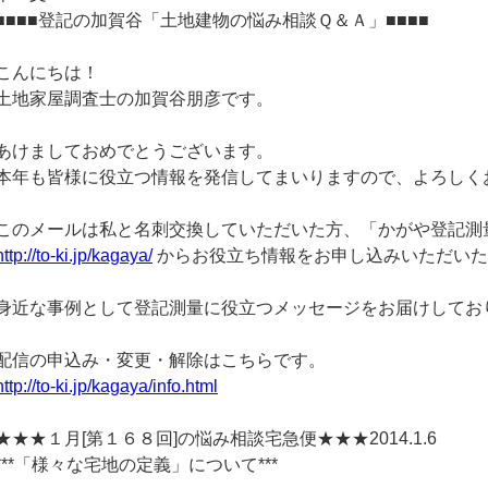
■■■■登記の加賀谷「土地建物の悩み相談Ｑ＆Ａ」■■■■
こんにちは！
土地家屋調査士の加賀谷朋彦です。
あけましておめでとうございます。
本年も皆様に役立つ情報を発信してまいりますので、よろしく
このメールは私と名刺交換していただいた方、「かがや登記測
http://to-ki.jp/kagaya/
からお役立ち情報をお申し込みいただいた
身近な事例として登記測量に役立つメッセージをお届けしてお
配信の申込み・変更・解除はこちらです。
http://to-ki.jp/kagaya/info.html
★★★１月[第１６８回]の悩み相談宅急便★★★2014.1.6
***「様々な宅地の定義」について***