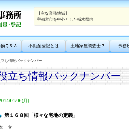
【主な業務地域】
宇都宮市を中心とした栃木県内
建物Ｑ＆Ａ
不動産登記とは
土地家屋調査士？
事務
役立ち情報バックナンバー
役立ち情報バックナンバー
2014/01/06(月)
第１６８回「様々な宅地の定義」
本 文