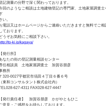
登記測量の分野で深く関わっております。
今回のようなご相談は土地建物登記の専門家、土地家屋調査士
下
さい。
お電話又はホームページからご連絡いただきますと無料でご相
しております。
どうぞお気軽にご相談下さい。
http://to-ki.jp/kagaya/
【発行所】
あなたの街の登記測量相談センター
専任相談員 土地家屋調査士 加賀谷朋彦
事務所
〒320-0027宇都宮市塙田４丁目６番６号
（東和コンサルタント株式会社内）
TEL028-627-4311 FAX028-627-4447
【発行責任者】 加賀谷朋彦 かがやともひこ
ご意見・ご感想をお待ちしております。