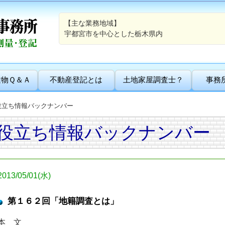
【主な業務地域】
宇都宮市を中心とした栃木県内
建物Ｑ＆Ａ
不動産登記とは
土地家屋調査士？
事務
役立ち情報バックナンバー
役立ち情報バックナンバー
2013/05/01(水)
第１６２回「地籍調査とは」
本 文