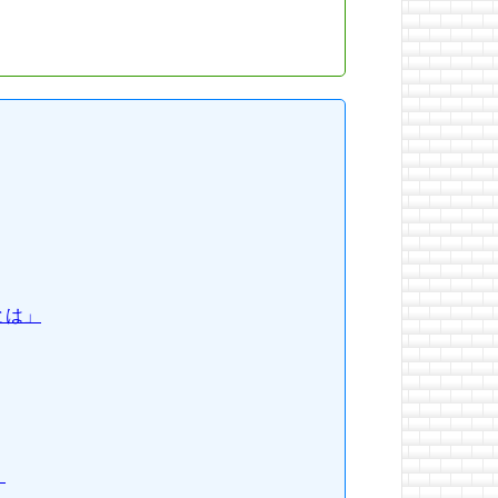
とは」
」