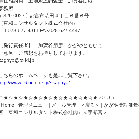
専任相談員 土地家屋調査士 加賀谷朋彦
事務所
〒320-0027宇都宮市塙田４丁目６番６号
（東和コンサルタント株式会社内）
TEL028-627-4311 FAX028-627-4447
【発行責任者】 加賀谷朋彦 かがやともひこ
ご意見・ご感想をお待ちしております。
kagaya@to-ki.jp
こちらのホームページも是非ご覧下さい。
http://www16.ocn.ne.jp/~kagaya/
☆★☆★☆★☆★☆★☆★☆★☆★☆★☆★ 2013.5.1
| Home | 管理メニュー | メール管理 | ＜戻る＞ | かがや登記測
所（東和コンサルタント株式会社内）＜宇都宮＞