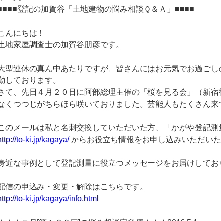
■■■■登記の加賀谷「土地建物の悩み相談Ｑ＆Ａ」■■■■
こんにちは！
土地家屋調査士の加賀谷朋彦です。
大型連休の真ん中あたりですが、皆さんにはお元気でお過ごし
勤しております。
さて、先日４月２０日に阿部総理主催の「桜を見る会」（新宿
なくつつじがちらほら咲いておりました。芸能人もたくさん来
このメールは私と名刺交換していただいた方、「かがや登記測
http://to-ki.jp/kagaya/
からお役立ち情報をお申し込みいただいた
身近な事例として登記測量に役立つメッセージをお届けしてお
配信の申込み・変更・解除はこちらです。
http://to-ki.jp/kagaya/info.html