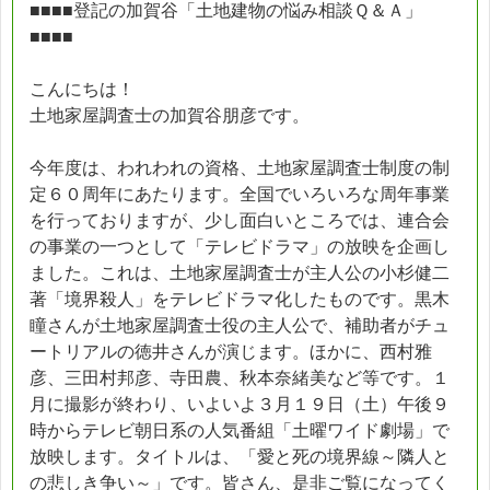
■■■■登記の加賀谷「土地建物の悩み相談Ｑ＆Ａ」
■■■■
こんにちは！
土地家屋調査士の加賀谷朋彦です。
今年度は、われわれの資格、土地家屋調査士制度の制
定６０周年にあたります。全国でいろいろな周年事業
を行っておりますが、少し面白いところでは、連合会
の事業の一つとして「テレビドラマ」の放映を企画し
ました。これは、土地家屋調査士が主人公の小杉健二
著「境界殺人」をテレビドラマ化したものです。黒木
瞳さんが土地家屋調査士役の主人公で、補助者がチュ
ートリアルの徳井さんが演じます。ほかに、西村雅
彦、三田村邦彦、寺田農、秋本奈緒美など等です。１
月に撮影が終わり、いよいよ３月１９日（土）午後９
時からテレビ朝日系の人気番組「土曜ワイド劇場」で
放映します。タイトルは、「愛と死の境界線～隣人と
の悲しき争い～」です。皆さん、是非ご覧になってく