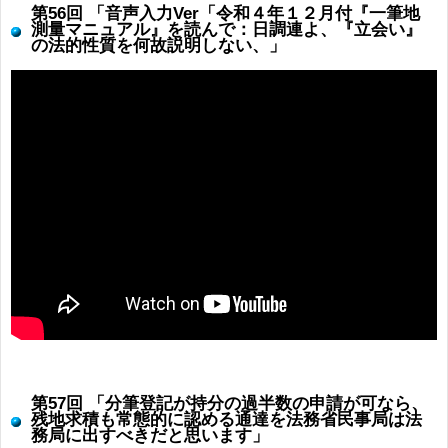
第56回 「音声入力Ver「令和４年１２月付『一筆地
測量マニュアル』を読んで：日調連よ、『立会い』
の法的性質を何故説明しない、」
第57回 「分筆登記が持分の過半数の申請が可なら、
残地求積も常態的に認める通達を法務省民事局は法
務局に出すべきだと思います」