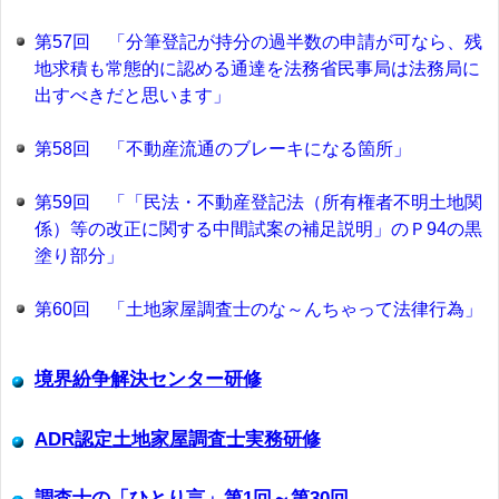
第57回 「分筆登記が持分の過半数の申請が可なら、残
地求積も常態的に認める通達を法務省民事局は法務局に
出すべきだと思います」
第58回 「不動産流通のブレーキになる箇所」
第59回 「「民法・不動産登記法（所有権者不明土地関
係）等の改正に関する中間試案の補足説明」のＰ94の黒
塗り部分」
第60回 「土地家屋調査士のな～んちゃって法律行為」
境界紛争解決センター研修
ADR認定土地家屋調査士実務研修
調査士の「ひとり言」第1回～第30回