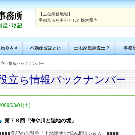
【主な業務地域】
宇都宮市を中心とした栃木県内
建物Ｑ＆Ａ
不動産登記とは
土地家屋調査士？
事務
役立ち情報バックナンバー
役立ち情報バックナンバー
2008/03/01(土)
第７８回「海や川と陸地の境」
■■■■登記の加賀谷「土地建物の悩み相談Ｑ＆Ａ」■■■■