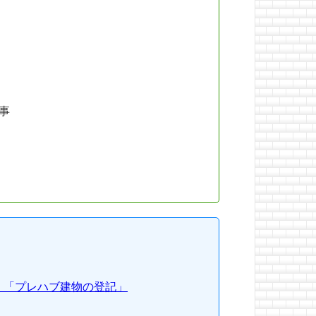
量事
」「プレハブ建物の登記」