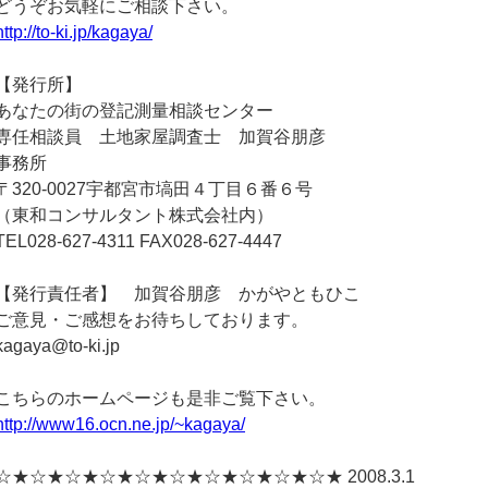
どうぞお気軽にご相談下さい。
http://to-ki.jp/kagaya/
【発行所】
あなたの街の登記測量相談センター
専任相談員 土地家屋調査士 加賀谷朋彦
事務所
〒320-0027宇都宮市塙田４丁目６番６号
（東和コンサルタント株式会社内）
TEL028-627-4311 FAX028-627-4447
【発行責任者】 加賀谷朋彦 かがやともひこ
ご意見・ご感想をお待ちしております。
kagaya@to-ki.jp
こちらのホームページも是非ご覧下さい。
http://www16.ocn.ne.jp/~kagaya/
☆★☆★☆★☆★☆★☆★☆★☆★☆★☆★ 2008.3.1