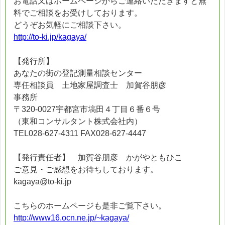
お電話又はホームページからご連絡いただきますと無
料でご相談をお受けしております。
どうぞお気軽にご相談下さい。
http://to-ki.jp/kagaya/
【発行所】
あなたの街の登記測量相談センター
専任相談員 土地家屋調査士 加賀谷朋彦
事務所
〒320-0027宇都宮市塙田４丁目６番６号
（東和コンサルタント株式会社内）
TEL028-627-4311 FAX028-627-4447
【発行責任者】 加賀谷朋彦 かがやともひこ
ご意見・ご感想をお待ちしております。
kagaya@to-ki.jp
こちらのホームページも是非ご覧下さい。
http://www16.ocn.ne.jp/~kagaya/