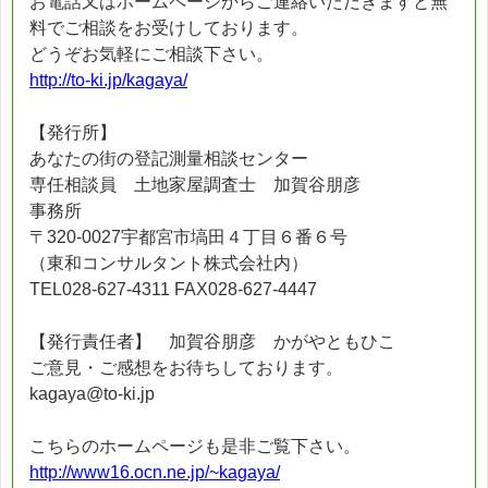
お電話又はホームページからご連絡いただきますと無
料でご相談をお受けしております。
どうぞお気軽にご相談下さい。
http://to-ki.jp/kagaya/
【発行所】
あなたの街の登記測量相談センター
専任相談員 土地家屋調査士 加賀谷朋彦
事務所
〒320-0027宇都宮市塙田４丁目６番６号
（東和コンサルタント株式会社内）
TEL028-627-4311 FAX028-627-4447
【発行責任者】 加賀谷朋彦 かがやともひこ
ご意見・ご感想をお待ちしております。
kagaya@to-ki.jp
こちらのホームページも是非ご覧下さい。
http://www16.ocn.ne.jp/~kagaya/