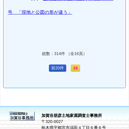
号 「現地と公図の形が違う」
総数：314件 （全16頁）
前20件
16
加賀谷朋彦土地家屋調査士事務所
〒320-0027
栃木県宇都宮市塙田４丁目６番６号