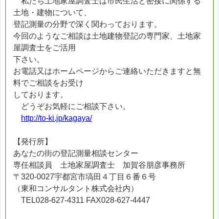
私たち土地家屋調査士は市民生活と密接に関係する
土地・建物について、
登記測量の分野で深く関わっております。
今回のようなご相談は土地建物登記の専門家、土地家
屋調査士をご活用
下さい。
お電話又はホームページからご連絡いただきますと無
料でご相談をお受け
しております。
どうぞお気軽にご相談下さい。
http://to-ki.jp/kagaya/
【発行所】
あなたの街の登記測量相談センター
専任相談員 土地家屋調査士 加賀谷朋彦事務所
〒320-0027宇都宮市塙田４丁目６番６号
（東和コンサルタント株式会社内）
TEL028-627-4311 FAX028-627-4447