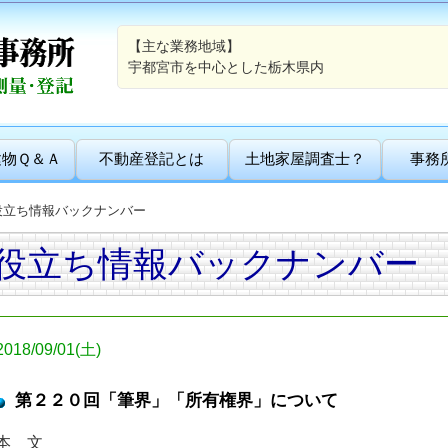
【主な業務地域】
宇都宮市を中心とした栃木県内
建物Ｑ＆Ａ
不動産登記とは
土地家屋調査士？
事務
役立ち情報バックナンバー
役立ち情報バックナンバー
2018/09/01(土)
第２２０回「筆界」「所有権界」について
本 文