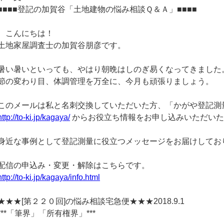
■■■■登記の加賀谷「土地建物の悩み相談Ｑ＆Ａ」■■■■
こんにちは！
土地家屋調査士の加賀谷朋彦です。
暑い暑いといっても、やはり朝晩はしのぎ易くなってきました
節の変わり目、体調管理を万全に、今月も頑張りましょう。
このメールは私と名刺交換していただいた方、「かがや登記測
http://to-ki.jp/kagaya/
からお役立ち情報をお申し込みいただいた
身近な事例として登記測量に役立つメッセージをお届けしてお
配信の申込み・変更・解除はこちらです。
http://to-ki.jp/kagaya/info.html
★★★[第２２０回]の悩み相談宅急便★★★2018.9.1
***「筆界」「所有権界」***