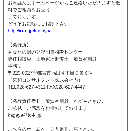
お電話又はホームページからご連絡いただきますと無
料でご相談をお受け
しております。
どうぞお気軽にご相談下さい。
http://to-ki.jp/kagaya/
【発行所】
あなたの街の登記測量相談センター
専任相談員 土地家屋調査士 加賀谷朋彦
事務所
〒320-0027宇都宮市塙田４丁目６番６号
（東和コンサルタント株式会社内）
TEL028-627-4311 FAX028-627-4447
【発行責任者】 加賀谷朋彦 かがやともひこ
ご意見・ご感想をお待ちしております。
kagaya@to-ki.jp
こちらのホームページも是非ご覧下さい。