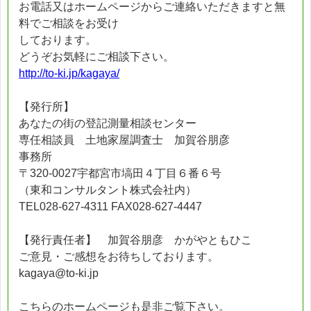
お電話又はホームページからご連絡いただきますと無
料でご相談をお受け
しております。
どうぞお気軽にご相談下さい。
http://to-ki.jp/kagaya/
【発行所】
あなたの街の登記測量相談センター
専任相談員 土地家屋調査士 加賀谷朋彦
事務所
〒320-0027宇都宮市塙田４丁目６番６号
（東和コンサルタント株式会社内）
TEL028-627-4311 FAX028-627-4447
【発行責任者】 加賀谷朋彦 かがやともひこ
ご意見・ご感想をお待ちしております。
kagaya@to-ki.jp
こちらのホームページも是非ご覧下さい。