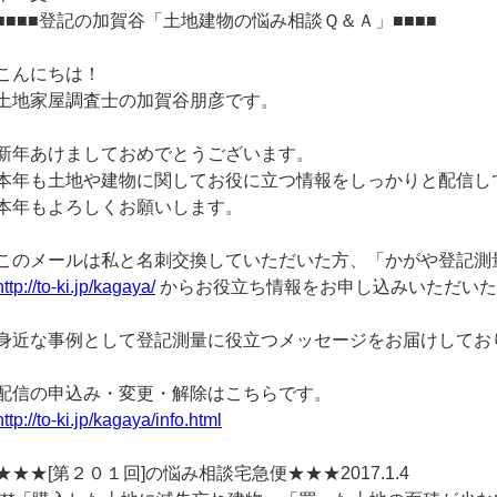
■■■■登記の加賀谷「土地建物の悩み相談Ｑ＆Ａ」■■■■
こんにちは！
土地家屋調査士の加賀谷朋彦です。
新年あけましておめでとうございます。
本年も土地や建物に関してお役に立つ情報をしっかりと配信し
本年もよろしくお願いします。
このメールは私と名刺交換していただいた方、「かがや登記測
http://to-ki.jp/kagaya/
からお役立ち情報をお申し込みいただいた
身近な事例として登記測量に役立つメッセージをお届けしてお
配信の申込み・変更・解除はこちらです。
http://to-ki.jp/kagaya/info.html
★★★[第２０１回]の悩み相談宅急便★★★2017.1.4