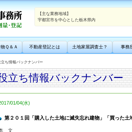
【主な業務地域】
宇都宮市を中心とした栃木県内
建物Ｑ＆Ａ
不動産登記とは
土地家屋調査士？
事務
役立ち情報バックナンバー
役立ち情報バックナンバー
2017/01/04(水)
第２０１回「購入した土地に滅失忘れ建物」「買った土
本 文