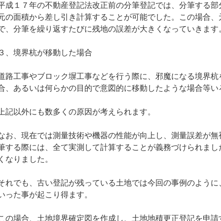
平成１７年の不動産登記法改正前の分筆登記では、分筆する部
元の面積から差し引き計算することが可能でした。この場合、
で、分筆を繰り返すたびに残地の誤差が大きくなっていきます
３、境界杭が移動した場合
道路工事やブロック塀工事などを行う際に、邪魔になる境界杭
合、あるいは何らかの目的で意図的に移動したような場合等い
上記以外にも数多くの原因が考えられます。
なお、現在では測量技術や機器の性能が向上し、測量誤差が無
筆する際には、全て実測して計算することが義務づけられまし
くなりました。
それでも、古い登記が残っている土地では今回の事例のように
いった事が起こり得ます。
この場合、土地境界確定図を作成し、土地地積更正登記を申請