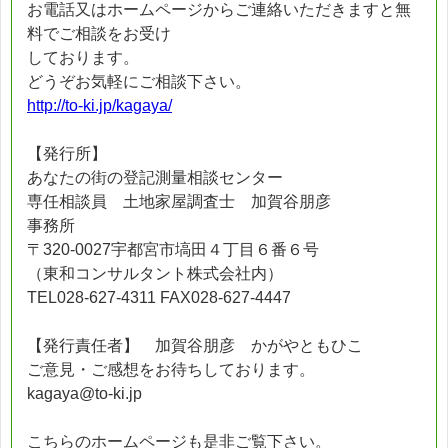
お電話又はホームページからご連絡いただきますと無
料でご相談をお受け
しております。
どうぞお気軽にご相談下さい。
http://to-ki.jp/kagaya/
【発行所】
あなたの街の登記測量相談センター
専任相談員 土地家屋調査士 加賀谷朋彦
事務所
〒320-0027宇都宮市塙田４丁目６番６号
（東和コンサルタント株式会社内）
TEL028-627-4311 FAX028-627-4447
【発行責任者】 加賀谷朋彦 かがやともひこ
ご意見・ご感想をお待ちしております。
kagaya@to-ki.jp
こちらのホームページも是非ご覧下さい。