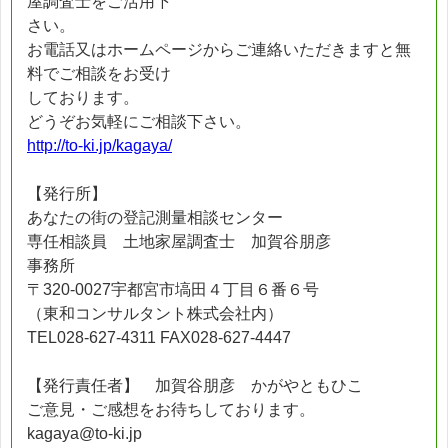
屋調査士をご活用下
さい。
お電話又はホームページからご連絡いただきますと無
料でご相談をお受け
しております。
どうぞお気軽にご相談下さい。
http://to-ki.jp/kagaya/
【発行所】
あなたの街の登記測量相談センター
専任相談員 土地家屋調査士 加賀谷朋彦
事務所
〒320-0027宇都宮市塙田４丁目６番６号
（東和コンサルタント株式会社内）
TEL028-627-4311 FAX028-627-4447
【発行責任者】 加賀谷朋彦 かがやともひこ
ご意見・ご感想をお待ちしております。
kagaya@to-ki.jp