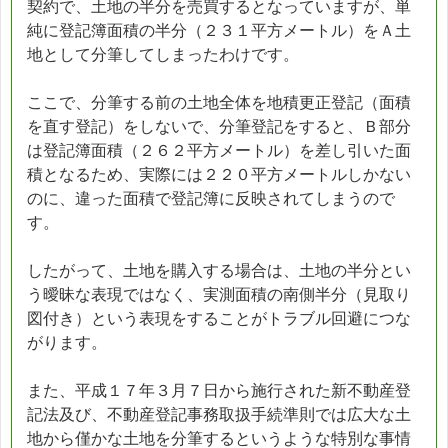
契約で、土地の半分を売買するとなっていますが、単
純に登記簿面積の半分（２３１平方メートル）をＡ土
地として分筆してしまったわけです。
ここで、分筆する前の土地全体を地積更正登記（面積
を直す登記）をしないで、分筆登記をすると、Ｂ部分
は登記簿面積（２６２平方メートル）を差し引いた面
積となるため、実際には２２０平方メートルしかない
のに、違った面積で登記簿に反映されてしまうので
す。
したがって、土地を購入する場合は、土地の半分とい
う曖昧な表現ではなく、実測面積の南側半分（見取り
図付き）という表現をすることがトラブル回避につな
がります。
また、平成１７年３月７日から施行された新不動産登
記法及び、不動産登記事務取扱手続準則では広大な土
地から僅かな土地を分筆するというような特別な事情