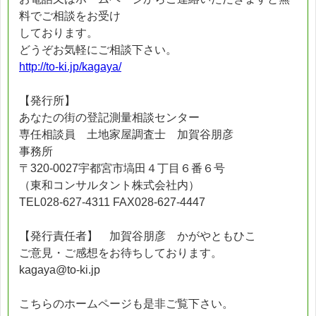
料でご相談をお受け
しております。
どうぞお気軽にご相談下さい。
http://to-ki.jp/kagaya/
【発行所】
あなたの街の登記測量相談センター
専任相談員 土地家屋調査士 加賀谷朋彦
事務所
〒320-0027宇都宮市塙田４丁目６番６号
（東和コンサルタント株式会社内）
TEL028-627-4311 FAX028-627-4447
【発行責任者】 加賀谷朋彦 かがやともひこ
ご意見・ご感想をお待ちしております。
kagaya@to-ki.jp
こちらのホームページも是非ご覧下さい。