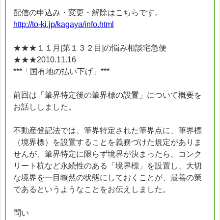
配信の申込み・変更・解除はこちらです。
http://to-ki.jp/kagaya/info.html
★★★１１月[第１３２目]の悩み相談宅急便
★★★2010.11.16
***「国有地の払い下げ」***
前回は「筆界特定後の筆界標の設置」について概要を
お話ししました。
不動産登記法では、筆界特定された筆界点に、筆界標
（境界標）を設置することを義務づけた規定がありま
せんが、筆界特定に限らず境界が決まったら、コンク
リート杭など永続性のある「境界標」を設置し、大切
な境界を一目瞭然の状態にしておくことが、最善の策
であるというようなことをお伝えしました。
問い