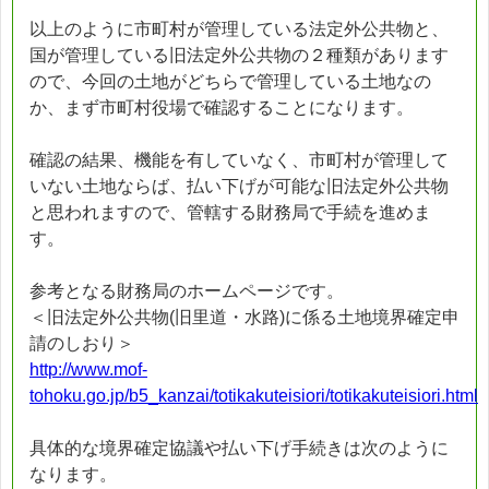
以上のように市町村が管理している法定外公共物と、
国が管理している旧法定外公共物の２種類があります
ので、今回の土地がどちらで管理している土地なの
か、まず市町村役場で確認することになります。
確認の結果、機能を有していなく、市町村が管理して
いない土地ならば、払い下げが可能な旧法定外公共物
と思われますので、管轄する財務局で手続を進めま
す。
参考となる財務局のホームページです。
＜旧法定外公共物(旧里道・水路)に係る土地境界確定申
請のしおり＞
http://www.mof-
tohoku.go.jp/b5_kanzai/totikakuteisiori/totikakuteisiori.html
具体的な境界確定協議や払い下げ手続きは次のように
なります。