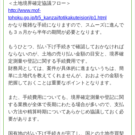
＜土地境界確定協議フロー＞
http://www.mof-
tohoku.go.jp/b5_kanzai/totikakuteisiori/p1.html
かなり複雑な手続になりますので、スムーズに進んで
も３ヵ月から半年の期間が必要となります。
もうひとつ、払い下げ手続きで確認しておかなければ
ならないのが、土地の売り払い金額の目安と、境界確
定測量や登記に関する手続費用です。
財務局としては、案件が具体的に進まないうちは、簡
単に土地代を教えてくれませんが、おおよその金額を
把握しておくことは重要なポイントとなります。
また、手続費用についても、境界確定測量や登記に関
する業務が全体で長期にわたる場合が多いので、支払
い方法や精算時期についてあらかじめ協議しておく必
要があります。
国有地の払い下げ手続きが完了し、国との土地売買契