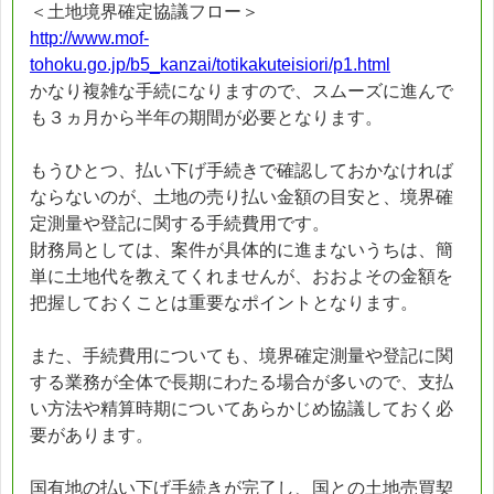
＜土地境界確定協議フロー＞
http://www.mof-
tohoku.go.jp/b5_kanzai/totikakuteisiori/p1.html
かなり複雑な手続になりますので、スムーズに進んで
も３ヵ月から半年の期間が必要となります。
もうひとつ、払い下げ手続きで確認しておかなければ
ならないのが、土地の売り払い金額の目安と、境界確
定測量や登記に関する手続費用です。
財務局としては、案件が具体的に進まないうちは、簡
単に土地代を教えてくれませんが、おおよその金額を
把握しておくことは重要なポイントとなります。
また、手続費用についても、境界確定測量や登記に関
する業務が全体で長期にわたる場合が多いので、支払
い方法や精算時期についてあらかじめ協議しておく必
要があります。
国有地の払い下げ手続きが完了し、国との土地売買契