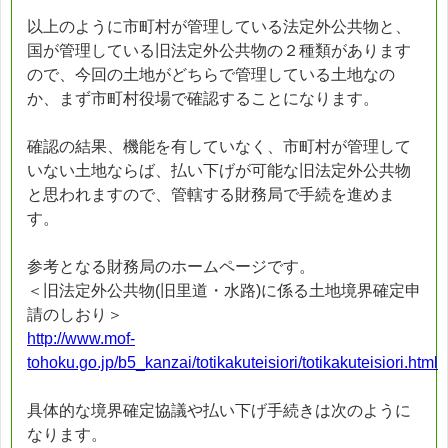
以上のように市町村が管理している法定外公共物と、
国が管理している旧法定外公共物の２種類があります
ので、今回の土地がどちらで管理している土地なの
か、まず市町村役場で確認することになります。
確認の結果、機能を有していなく、市町村が管理して
いない土地ならば、払い下げが可能な旧法定外公共物
と思われますので、管轄する財務局で手続を進めま
す。
参考となる財務局のホームページです。
＜旧法定外公共物(旧里道・水路)に係る土地境界確定申
請のしおり＞
http://www.mof-
tohoku.go.jp/b5_kanzai/totikakuteisiori/totikakuteisiori.html
具体的な境界確定協議や払い下げ手続きは次のように
なります。