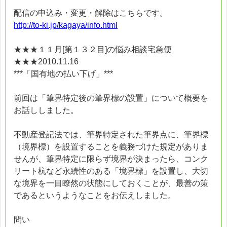
配信の申込み・変更・解除はこちらです。
http://to-ki.jp/kagaya/info.html
★★★１１月[第１３２目]の悩み相談宅急便
★★★2010.11.16
***「国有地の払い下げ」***
前回は「筆界特定後の筆界標の設置」について概要を
お話ししました。
不動産登記法では、筆界特定された筆界点に、筆界標
（境界標）を設置することを義務づけた規定がありま
せんが、筆界特定に限らず境界が決まったら、コンク
リート杭など永続性のある「境界標」を設置し、大切
な境界を一目瞭然の状態にしておくことが、最善の策
であるというようなことをお伝えしました。
問い