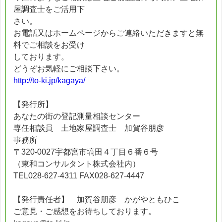
屋調査士をご活用下
さい。
お電話又はホームページからご連絡いただきますと無
料でご相談をお受け
しております。
どうぞお気軽にご相談下さい。
http://to-ki.jp/kagaya/
【発行所】
あなたの街の登記測量相談センター
専任相談員 土地家屋調査士 加賀谷朋彦
事務所
〒320-0027宇都宮市塙田４丁目６番６号
（東和コンサルタント株式会社内）
TEL028-627-4311 FAX028-627-4447
【発行責任者】 加賀谷朋彦 かがやともひこ
ご意見・ご感想をお待ちしております。