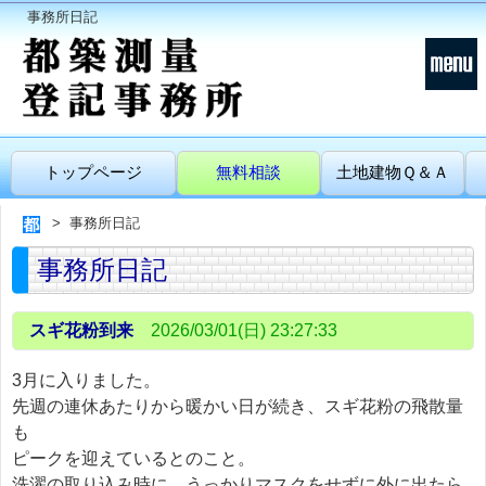
事務所日記
トップページ
無料相談
土地建物Ｑ＆Ａ
事務所日記
事務所日記
スギ花粉到来
2026/03/01(日) 23:27:33
3月に入りました。
先週の連休あたりから暖かい日が続き、スギ花粉の飛散量
も
ピークを迎えているとのこと。
洗濯の取り込み時に、うっかりマスクをせずに外に出たら