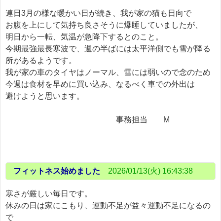
連日3月の様な暖かい日が続き、我が家の猫も日向で
お腹を上にして気持ち良さそうに爆睡していましたが、
明日から一転、気温が急降下するとのこと。
今期最強最長寒波で、週の半ばには太平洋側でも雪が降る
所があるようです。
我が家の車のタイヤはノーマル、雪には弱いので念のため
今週は食材を早めに買い込み、なるべく車での外出は
避けようと思います。
事務担当 M
フィットネス始めました
2026/01/13(火) 16:43:38
寒さが厳しい毎日です。
休みの日は家にこもり、運動不足が益々運動不足になるの
で