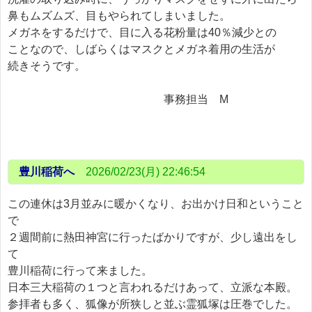
鼻もムズムズ、目もやられてしまいました。
メガネをするだけで、目に入る花粉量は40％減少との
ことなので、しばらくはマスクとメガネ着用の生活が
続きそうです。
事務担当 M
豊川稲荷へ
2026/02/23(月) 22:46:54
この連休は3月並みに暖かくなり、お出かけ日和ということ
で
２週間前に熱田神宮に行ったばかりですが、少し遠出をし
て
豊川稲荷に行って来ました。
日本三大稲荷の１つと言われるだけあって、立派な本殿。
参拝者も多く、狐像が所狭しと並ぶ霊狐塚は圧巻でした。