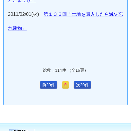
どこまでか」
2011/02/01(火)
第１３５回「土地を購入したら滅失忘
れ建物」
総数：314件 （全16頁）
前20件
9
次20件