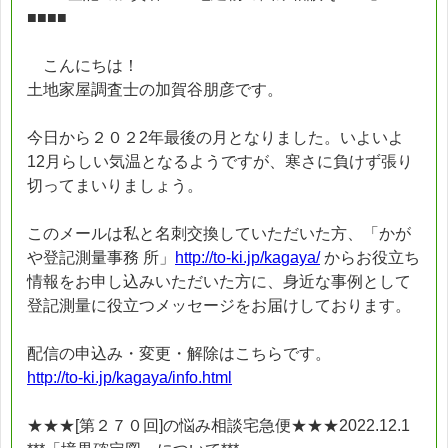
■■■■
こんにちは！
土地家屋調査士の加賀谷朋彦です。
今日から２０２2年最後の月となりました。いよいよ
12月らしい気温となるようですが、寒さに負けず張り
切ってまいりましょう。
このメールは私と名刺交換していただいた方、「かが
や登記測量事務 所」
http://to-ki.jp/kagaya/
からお役立ち
情報をお申し込みいただいた方に、身近な事例として
登記測量に役立つメッセージをお届けしております。
配信の申込み・変更・解除はこちらです。
http://to-ki.jp/kagaya/info.html
★★★[第２７０回]の悩み相談宅急便★★★2022.12.1