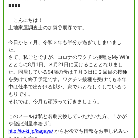
■■■■
こんにちは！
土地家屋調査士の加賀谷朋彦です。
今日から７月、令和３年も半分が過ぎてしまいまし
た。
さて、私ごとですが、コロナのワクチン接種をMy Wife
とともに8月1日、８月21日に受けることとなりまし
た。同居している94歳の母は７月３日に２回目の接種
を受けて終了予定です。ワクチン接種を受けても本年
中は仕事で出かける以外、家でおとなしくしているつ
もりです。
それでは、今月も頑張って行きましょう。
このメールは私と名刺交換していただいた方、「かが
や登記測量事務 所」
http://to-ki.jp/kagaya/
からお役立ち情報をお申し込みい