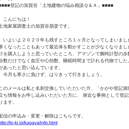
■■■■登記の加賀谷「土地建物の悩み相談Ｑ＆Ａ」■■■■
こんにちは！
土地家屋調査士の加賀谷朋彦です。
いよいよ２０２０年も残すところ１ヶ月となってしまいまし
寒くなったこともあって最近体を動かすことが少なくなりまし
計を購入しようと思っていたところ、アマゾンで腕時計型の歩
歩数だけでなく血圧や心拍数、睡眠時間まで計れる代物でした。2
があったと思い込んでいます。
今月も寒さに負けず、はりきって行きましょう。
このメールは私と名刺交換していただいた方、「かがや登記測
立ち情報をお申し込みいただいた方に、 身近な事例として登
ります。
配信の申込み・変更・解除はこちらです。
http://to-ki.jp/kagaya/info.html