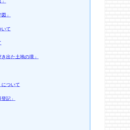
出」
定図」
ついて
て
突き出た土地の境」
」について
題登記」