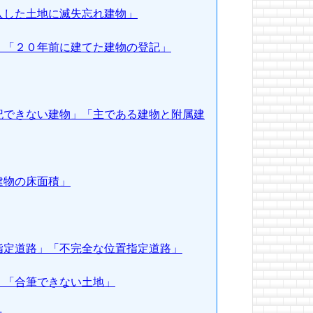
入した土地に滅失忘れ建物」
」「２０年前に建てた建物の登記」
記できない建物」「主である建物と附属建
建物の床面積」
指定道路」「不完全な位置指定道路」
」「合筆できない土地」