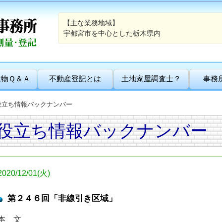
【主な業務地域】
宇都宮市を中心とした栃木県内
建物Ｑ＆Ａ
不動産登記とは
土地家屋調査士？
事務
役立ち情報バックナンバー
役立ち情報バックナンバー
2020/12/01(火)
第２４６回「非線引き区域」
本 文