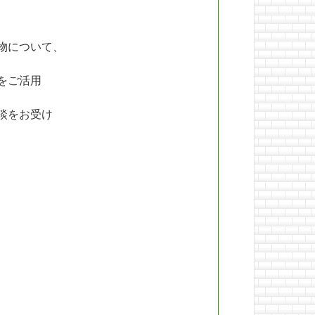
物について、
をご活用
談をお受け