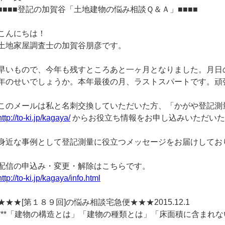
■■■■登記の加賀谷「土地建物の悩み相談Ｑ＆Ａ」■■■■
こんにちは！
土地家屋調査士の加賀谷朋彦です。
早いもので、今年も残すところあと一ヶ月となりました。月日
年のせいでしょうか。本年最後の月、ラストスパートです。頑
このメールは私と名刺交換していただいた方、「かがや登記測
http://to-ki.jp/kagaya/
からお役立ち情報をお申し込みいただいた
身近な事例として登記測量に役立つメッセージをお届けしてお
配信の申込み・変更・解除はこちらです。
http://to-ki.jp/kagaya/info.html
★★★[第１８９回]の悩み相談宅急便★★★2015.12.1
***「建物の構造とは」「建物の種類とは」「床面積に含まれない