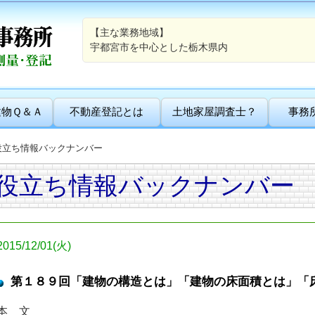
【主な業務地域】
宇都宮市を中心とした栃木県内
建物Ｑ＆Ａ
不動産登記とは
土地家屋調査士？
事務
役立ち情報バックナンバー
役立ち情報バックナンバー
2015/12/01(火)
第１８９回「建物の構造とは」「建物の床面積とは」「
本 文