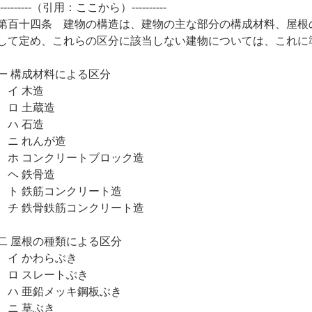
----------（引用：ここから）----------
第百十四条 建物の構造は、建物の主な部分の構成材料、屋根
して定め、これらの区分に該当しない建物については、これに
一 構成材料による区分
イ 木造
ロ 土蔵造
ハ 石造
ニ れんが造
ホ コンクリートブロック造
ヘ 鉄骨造
ト 鉄筋コンクリート造
チ 鉄骨鉄筋コンクリート造
二 屋根の種類による区分
イ かわらぶき
ロ スレートぶき
ハ 亜鉛メッキ鋼板ぶき
ニ 草ぶき