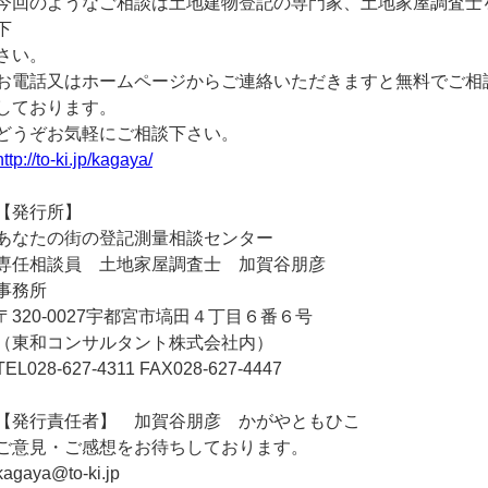
今回のようなご相談は土地建物登記の専門家、土地家屋調査士
下
さい。
お電話又はホームページからご連絡いただきますと無料でご相
しております。
どうぞお気軽にご相談下さい。
http://to-ki.jp/kagaya/
【発行所】
あなたの街の登記測量相談センター
専任相談員 土地家屋調査士 加賀谷朋彦
事務所
〒320-0027宇都宮市塙田４丁目６番６号
（東和コンサルタント株式会社内）
TEL028-627-4311 FAX028-627-4447
【発行責任者】 加賀谷朋彦 かがやともひこ
ご意見・ご感想をお待ちしております。
kagaya@to-ki.jp