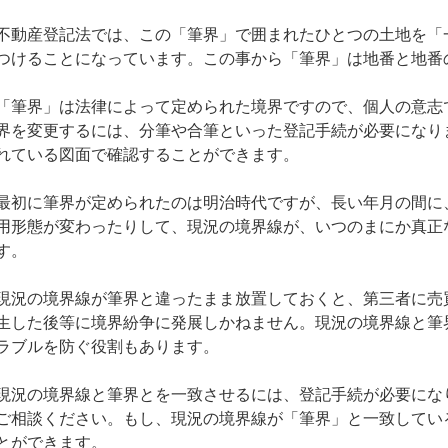
不動産登記法では、この「筆界」で囲まれたひとつの土地を「
つけることになっています。この事から「筆界」は地番と地番
「筆界」は法律によって定められた境界ですので、個人の意志
界を変更するには、分筆や合筆といった登記手続が必要になり
れている図面で確認することができます。
最初に筆界が定められたのは明治時代ですが、長い年月の間に
用形態が変わったりして、現況の境界線が、いつのまにか真正
す。
現況の境界線が筆界と違ったまま放置しておくと、第三者に売
生した後等に境界紛争に発展しかねません。現況の境界線と筆
ラブルを防ぐ役割もあります。
現況の境界線と筆界とを一致させるには、登記手続が必要にな
ご相談ください。もし、現況の境界線が「筆界」と一致してい
とができます。