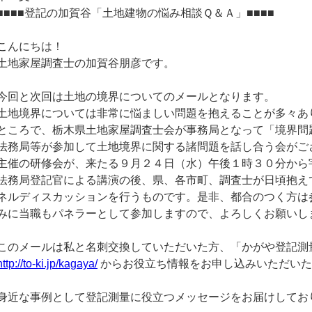
■■■■登記の加賀谷「土地建物の悩み相談Ｑ＆Ａ」■■■■
こんにちは！
土地家屋調査士の加賀谷朋彦です。
今回と次回は土地の境界についてのメールとなります。
土地境界については非常に悩ましい問題を抱えることが多々あ
ところで、栃木県土地家屋調査士会が事務局となって「境界問
法務局等が参加して土地境界に関する諸問題を話し合う会がご
主催の研修会が、来たる９月２４日（水）午後１時３０分から
法務局登記官による講演の後、県、各市町、調査士が日頃抱え
ネルディスカッションを行うものです。是非、都合のつく方は
みに当職もパネラーとして参加しますので、よろしくお願いし
このメールは私と名刺交換していただいた方、「かがや登記測
http://to-ki.jp/kagaya/
からお役立ち情報をお申し込みいただいた
身近な事例として登記測量に役立つメッセージをお届けしてお