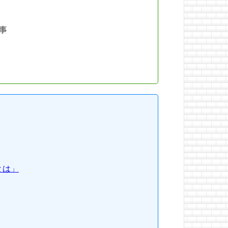
量事
とは」