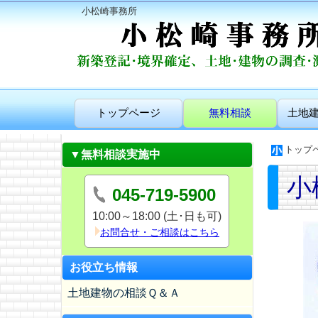
小松崎事務所
トップページ
無料相談
土地
トップ
▼無料相談実施中
小
045-719-5900
10:00～18:00 (土･日も可)
お問合せ・ご相談はこちら
お役立ち情報
土地建物の相談Ｑ＆Ａ