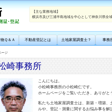
【主な業務地域】
横浜市及び三浦半島地域を中心として神奈川県全
建物Ｑ＆Ａ
不動産登記とは
土地家屋調査士？
事務
ページ
松崎事務所
こんにちは。
小松崎事務所の小松崎仁です。
ホームページをご覧いただき、ありがと
私たち土地家屋調査士は、新築・増築、
ルや、登記・測量に関するお悩み事を解