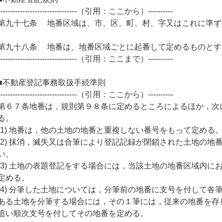
--------------------------------（引用：ここから）----------
第九十七条 地番区域は、市、区、町、村、字又はこれに準ず
第九十八条 地番は、地番区域ごとに起番して定めるものとす
--------------------------------（引用：ここまで）----------
■不動産登記事務取扱手続準則
--------------------------------（引用：ここから）----------
第６７条地番は，規則第９８条に定めるところによるほか，次
る。
(1) 地番は，他の土地の地番と重複しない番号をもって定める
(2) 抹消，滅失又は合筆により登記記録が閉鎖された土地の
い。
(3) 土地の表題登記をする場合には，当該土地の地番区域内
定める。
(4) 分筆した土地については，分筆前の地番に支号を付して
ある土地を分筆する場合には，その１筆には，従来の地番を存
追い順次支号を付してその地番を定める。