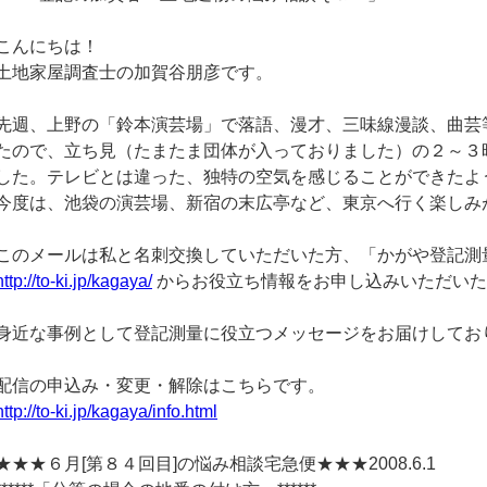
こんにちは！
土地家屋調査士の加賀谷朋彦です。
先週、上野の「鈴本演芸場」で落語、漫才、三味線漫談、曲芸
たので、立ち見（たまたま団体が入っておりました）の２～３
した。テレビとは違った、独特の空気を感じることができたよ
今度は、池袋の演芸場、新宿の末広亭など、東京へ行く楽しみ
このメールは私と名刺交換していただいた方、「かがや登記測
http://to-ki.jp/kagaya/
からお役立ち情報をお申し込みいただいた
身近な事例として登記測量に役立つメッセージをお届けしてお
配信の申込み・変更・解除はこちらです。
http://to-ki.jp/kagaya/info.html
★★★６月[第８４回目]の悩み相談宅急便★★★2008.6.1