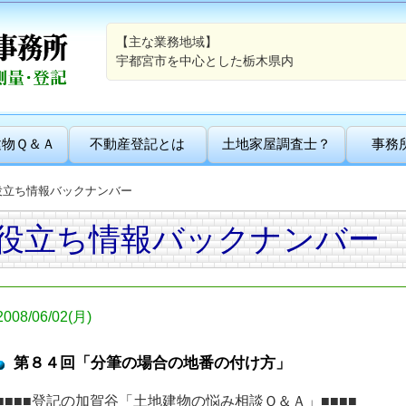
【主な業務地域】
宇都宮市を中心とした栃木県内
建物Ｑ＆Ａ
不動産登記とは
土地家屋調査士？
事務
役立ち情報バックナンバー
役立ち情報バックナンバー
2008/06/02(月)
第８４回「分筆の場合の地番の付け方」
■■■■登記の加賀谷「土地建物の悩み相談Ｑ＆Ａ」■■■■