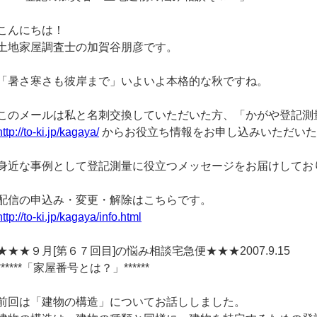
こんにちは！
土地家屋調査士の加賀谷朋彦です。
「暑さ寒さも彼岸まで」いよいよ本格的な秋ですね。
このメールは私と名刺交換していただいた方、「かがや登記測
http://to-ki.jp/kagaya/
からお役立ち情報をお申し込みいただいた
身近な事例として登記測量に役立つメッセージをお届けしてお
配信の申込み・変更・解除はこちらです。
http://to-ki.jp/kagaya/info.html
★★★９月[第６７回目]の悩み相談宅急便★★★2007.9.15
******「家屋番号とは？」******
前回は「建物の構造」についてお話ししました。