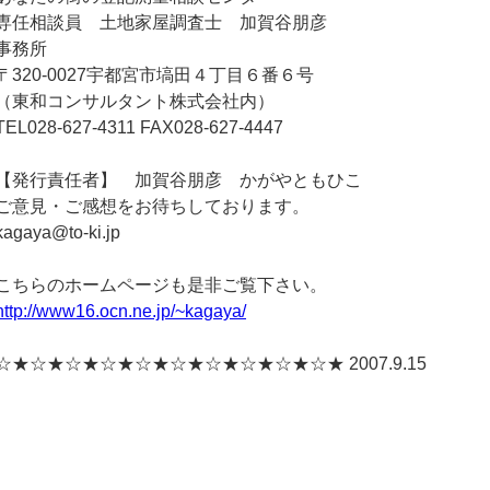
専任相談員 土地家屋調査士 加賀谷朋彦
事務所
〒320-0027宇都宮市塙田４丁目６番６号
（東和コンサルタント株式会社内）
TEL028-627-4311 FAX028-627-4447
【発行責任者】 加賀谷朋彦 かがやともひこ
ご意見・ご感想をお待ちしております。
kagaya@to-ki.jp
こちらのホームページも是非ご覧下さい。
http://www16.ocn.ne.jp/~kagaya/
☆★☆★☆★☆★☆★☆★☆★☆★☆★☆★ 2007.9.15