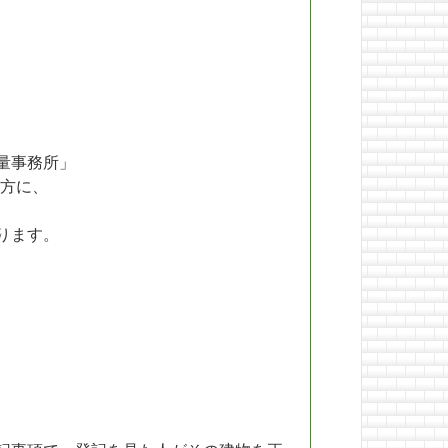
量事務所」
方に、
ります。